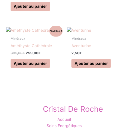
Ajouter au panier
Le
Le
Soldes !
prix
prix
initial
actuel
Minéraux
Minéraux
était :
est :
Améthyste Cathédrale
Aventurine
385,00€.
259,00€.
385,00
€
259,00
€
2,50
€
Ajouter au panier
Ajouter au panier
Cristal De Roche
Accueil
Soins Energétiques