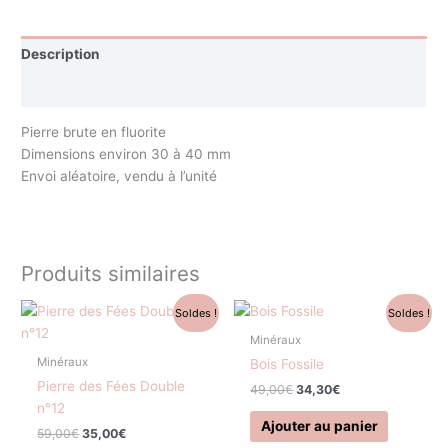
Description
Avis (0)
Pierre brute en fluorite
Dimensions environ 30 à 40 mm
Envoi aléatoire, vendu à l’unité
Produits similaires
Le
Le
Le
Le
Soldes !
Soldes !
prix
prix
prix
prix
initial
actuel
initial
actuel
Minéraux
était :
est :
était :
est :
Minéraux
Bois Fossile
59,00€.
35,00€.
49,00€.
34,30€.
Pierre des Fées Double
49,00
€
34,30
€
n°12
Ajouter au panier
59,00
€
35,00
€