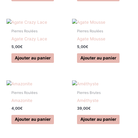
Minéraux
On sale
(3)
Pierres Roulées
Pierres Roulées
Agate Crazy Lace
Agate Mousse
5,00
€
5,00
€
Ajouter au panier
Ajouter au panier
Pierres Roulées
Pierres Brutes
Amazonite
Améthyste
4,00
€
39,00
€
Ajouter au panier
Ajouter au panier