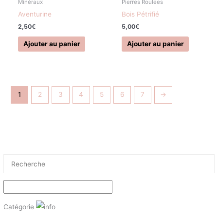
Minéraux
Pierres Roulées
Aventurine
Bois Pétrifié
2,50
€
5,00
€
Ajouter au panier
Ajouter au panier
1
2
3
4
5
6
7
→
Catégorie