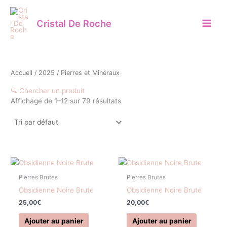
Aller
au
Cristal De Roche
contenu
Accueil
/
2025
/ Pierres et Minéraux
🔍 Chercher un produit
Affichage de 1–12 sur 79 résultats
Catégorie
Pierres Brutes
(24)
Pierres Polies
(6)
Pierres Brutes
Pierres Brutes
Obsidienne Noire Brute
Obsidienne Noire Brute
Géodes et Druzes
(3)
25,00
€
20,00
€
Pierres Roulées
(42)
Ajouter au panier
Ajouter au panier