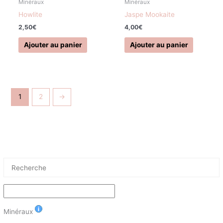
Minéraux
Minéraux
la
Howlite
Jaspe Mookaite
page
2,50
€
4,00
€
du
produit
Ajouter au panier
Ajouter au panier
1
2
→
Minéraux