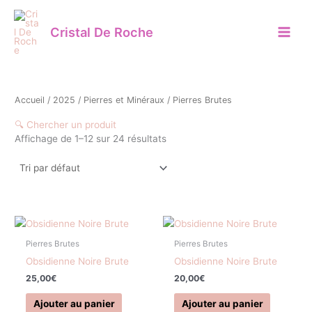
Aller
au
Cristal De Roche
contenu
Accueil
/
2025
/
Pierres et Minéraux
/ Pierres Brutes
🔍 Chercher un produit
Affichage de 1–12 sur 24 résultats
Minéraux
Pierres Brutes
Pierres Brutes
On sale
(3)
Obsidienne Noire Brute
Obsidienne Noire Brute
25,00
€
20,00
€
Ajouter au panier
Ajouter au panier