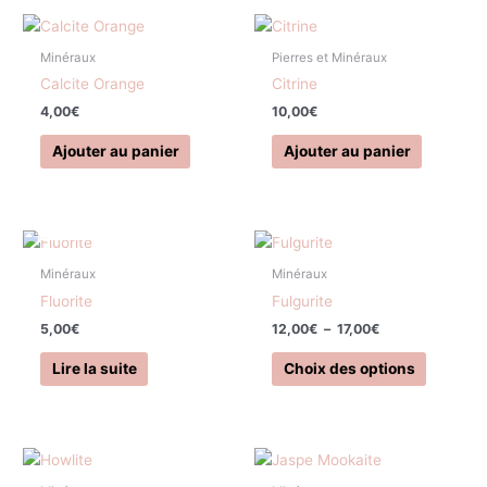
Minéraux
Pierres et Minéraux
Calcite Orange
Citrine
4,00
€
10,00
€
Ajouter au panier
Ajouter au panier
EN RUPTURE DE STOCK
Plage
Ce
de
produit
prix :
Minéraux
Minéraux
a
12,00€
Fluorite
Fulgurite
à
plusieurs
17,00€
5,00
€
12,00
€
–
17,00
€
variation
Les
Lire la suite
Choix des options
options
peuvent
être
choisies
sur