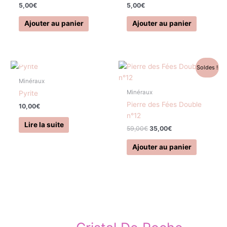
5,00
€
5,00
€
Ajouter au panier
Ajouter au panier
EN RUPTURE DE STOCK
Le
Le
Soldes !
prix
prix
initial
actuel
Minéraux
était :
est :
Minéraux
Pyrite
59,00€.
35,00€.
Pierre des Fées Double
10,00
€
n°12
Lire la suite
59,00
€
35,00
€
Ajouter au panier