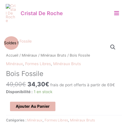
Aller
au
Cristal De Roche
contenu
Le
Le
quantité
Soldes !
prix
prix
de
initial
actuel
Bois
Accueil
/
Minéraux
/
Minéraux Bruts
/ Bois Fossile
était :
est :
Fossile
Minéraux
,
Formes Libres
,
Minéraux Bruts
49,00€.
34,30€.
Bois Fossile
49,00
€
34,30
€
frais de port offerts à partir de 69€
Disponibilité :
1 en stock
Ajouter Au Panier
Catégories :
Minéraux
,
Formes Libres
,
Minéraux Bruts