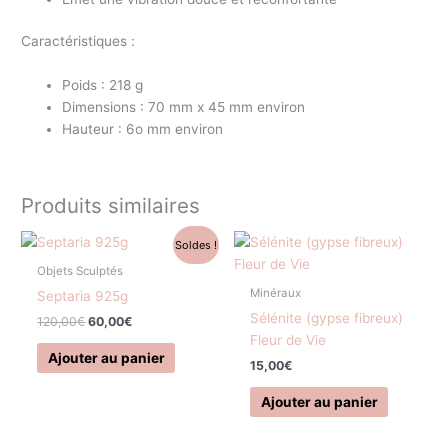
Caractéristiques :
Poids : 218 g
Dimensions : 70 mm x 45 mm environ
Hauteur : 6o mm environ
Produits similaires
Le
Le
Soldes !
prix
prix
initial
actuel
Objets Sculptés
était :
est :
Minéraux
Septaria 925g
120,00€.
60,00€.
Sélénite (gypse fibreux)
120,00
€
60,00
€
Fleur de Vie
Ajouter au panier
15,00
€
Ajouter au panier