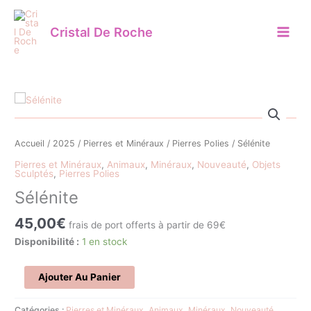
Aller
au
Cristal De Roche
contenu
quantité
de
Sélénite
Accueil
/
2025
/
Pierres et Minéraux
/
Pierres Polies
/ Sélénite
Pierres et Minéraux
,
Animaux
,
Minéraux
,
Nouveauté
,
Objets
Sculptés
,
Pierres Polies
Sélénite
45,00
€
frais de port offerts à partir de 69€
Disponibilité :
1 en stock
Ajouter Au Panier
Catégories :
Pierres et Minéraux
,
Animaux
,
Minéraux
,
Nouveauté
,