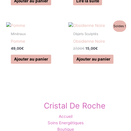
Ajouter au panier
Lire la suite
Le
Le
Soldes !
prix
prix
initial
actuel
Minéraux
Objets Sculptés
était :
est :
Pomme
Obsidienne Noire
27,00€.
15,00€.
49,00
€
27,00
€
15,00
€
Ajouter au panier
Ajouter au panier
Cristal De Roche
Accueil
Soins Energétiques
Boutique