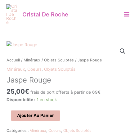
Aller
au
Cristal De Roche
contenu
quantité
de
Jaspe
Accueil
/
Minéraux
/
Objets Sculptés
/ Jaspe Rouge
Rouge
Minéraux
,
Coeurs
,
Objets Sculptés
Jaspe Rouge
25,00
€
frais de port offerts à partir de 69€
Disponibilité :
1 en stock
Ajouter Au Panier
Catégories :
Minéraux
,
Coeurs
,
Objets Sculptés