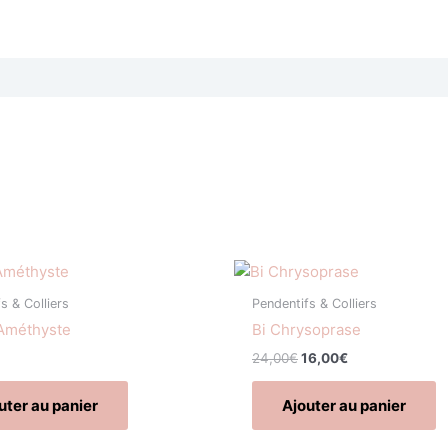
Le
Le
prix
prix
initial
actuel
s & Colliers
Pendentifs & Colliers
était :
est :
 Améthyste
Bi Chrysoprase
24,00€.
16,00€.
24,00
€
16,00
€
uter au panier
Ajouter au panier