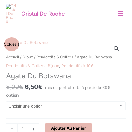
Aller
au
Cristal De Roche
contenu
Le
Le
quantité
Soldes !
prix
prix
de
initial
actuel
Agate
Accueil
/
Bijoux
/
Pendentifs & Colliers
/ Agate Du Botswana
était :
est :
Du
Pendentifs & Colliers
,
Bijoux
,
Pendentifs à 10€
8,00€.
6,50€.
Botswana
Agate Du Botswana
8,00
€
6,50
€
frais de port offerts à partir de 69€
option
-
+
Ajouter Au Panier