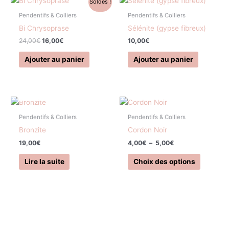
Soldes !
prix
prix
initial
actuel
Pendentifs & Colliers
Pendentifs & Colliers
était :
est :
Bi Chrysoprase
Sélénite (gypse fibreux)
24,00€.
16,00€.
24,00
€
16,00
€
10,00
€
Ajouter au panier
Ajouter au panier
EN RUPTURE DE STOCK
Plage
Ce
de
produit
prix :
Pendentifs & Colliers
Pendentifs & Colliers
a
4,00€
Bronzite
Cordon Noir
à
plusieurs
5,00€
19,00
€
4,00
€
–
5,00
€
variation
Les
Lire la suite
Choix des options
options
peuvent
être
choisies
sur
la