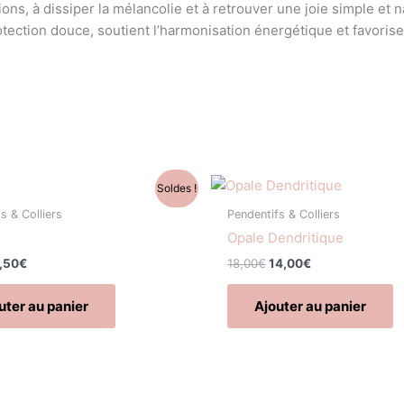
ons, à dissiper la mélancolie et à retrouver une joie simple et n
otection douce, soutient l’harmonisation énergétique et favorise 
e
Le
Le
Le
Soldes !
rix
prix
prix
prix
itial
actuel
initial
actuel
s & Colliers
Pendentifs & Colliers
ait :
est :
était :
est :
Opale Dendritique
0,00€.
6,50€.
18,00€.
14,00€.
,50
€
18,00
€
14,00
€
uter au panier
Ajouter au panier