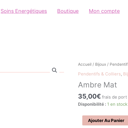
Soins Energétiques
Boutique
Mon compte
quantité
Accueil
/
Bijoux
/
Pendentifs
de
Pendentifs & Colliers
,
Bi
Ambre
Ambre Mat
Mat
35,00
€
frais de port
Disponibilité :
1 en stock
Ajouter Au Panier