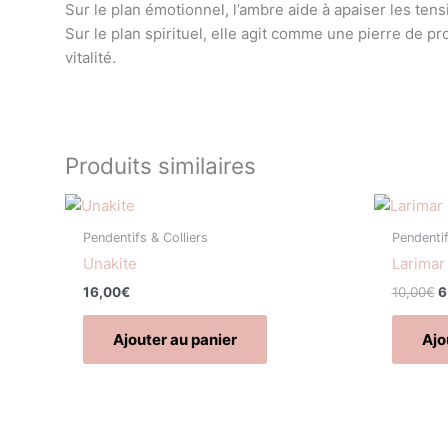
Sur le plan émotionnel, l’ambre aide à apaiser les tensi
Sur le plan spirituel, elle agit comme une pierre de pr
vitalité.
Produits similaires
L
p
in
Pendentifs & Colliers
Pendentif
ét
Unakite
Larimar
1
16,00
€
10,00
€
6
Ajouter au panier
Ajo