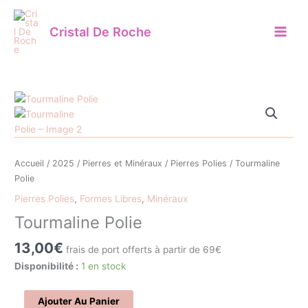
Aller
au
Cristal De Roche
contenu
quantité
de
Tourmaline
Polie
Accueil
/
2025
/
Pierres et Minéraux
/
Pierres Polies
/ Tourmaline
Polie
Pierres Polies
,
Formes Libres
,
Minéraux
Tourmaline Polie
13,00
€
frais de port offerts à partir de 69€
Disponibilité :
1 en stock
Ajouter Au Panier