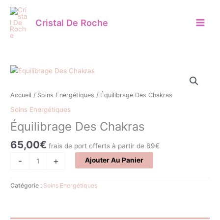
Aller
au
Cristal De Roche
contenu
quantité
de
Équilibrage
Accueil
/
Soins Energétiques
/ Équilibrage Des Chakras
Des
Soins Energétiques
Chakras
Équilibrage Des Chakras
65,00
€
frais de port offerts à partir de 69€
-
+
Ajouter Au Panier
Catégorie :
Soins Energétiques