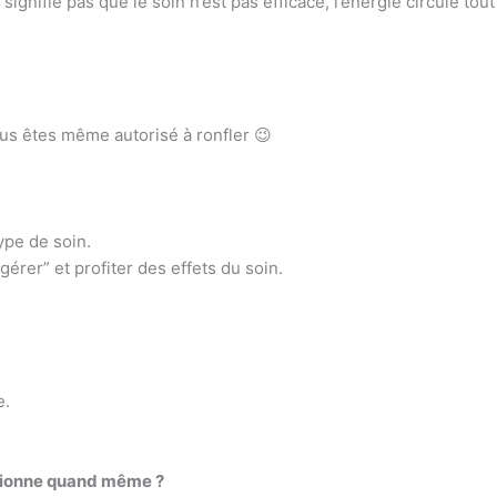
signifie pas que le soin n’est pas efficace, l’énergie circule tout
ous êtes même autorisé à ronfler 😉
ype de soin.
érer” et profiter des effets du soin.
e.
nctionne quand même ?