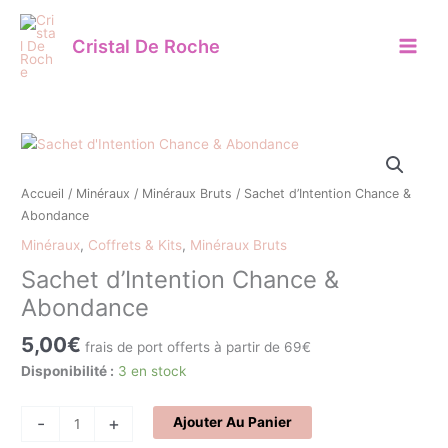
Aller
au
Cristal De Roche
contenu
quantité
de
Sachet
Accueil
/
Minéraux
/
Minéraux Bruts
/ Sachet d’Intention Chance &
d'Intention
Abondance
Chance
Minéraux
,
Coffrets & Kits
,
Minéraux Bruts
&
Sachet d’Intention Chance &
Abondance
Abondance
5,00
€
frais de port offerts à partir de 69€
Disponibilité :
3 en stock
-
+
Ajouter Au Panier