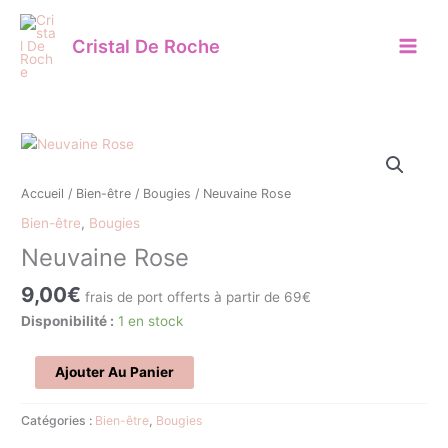
Aller
au
Cristal De Roche
contenu
quantité
de
Neuvaine
Accueil
/
Bien-être
/
Bougies
/ Neuvaine Rose
Rose
Bien-être
,
Bougies
Neuvaine Rose
9,00
€
frais de port offerts à partir de 69€
Disponibilité :
1 en stock
Ajouter Au Panier
Catégories :
Bien-être
,
Bougies