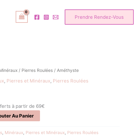
Prendre Rendez-Vous
 Minéraux
/
Pierres Roulées
/ Améthyste
ux
,
Pierres et Minéraux
,
Pierres Roulées
fferts à partir de 69€
outer Au Panier
s
,
Minéraux
,
Pierres et Minéraux
,
Pierres Roulées