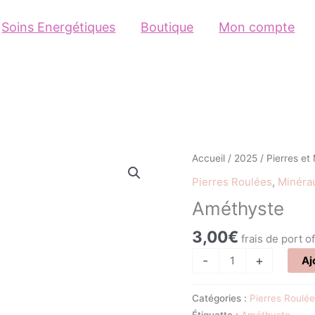
Soins Energétiques
Boutique
Mon compte
quantité
Accueil
/
2025
/
Pierres et
de
Pierres Roulées
,
Minéra
Améthyste
Améthyste
3,00
€
frais de port o
-
+
Aj
Catégories :
Pierres Roulée