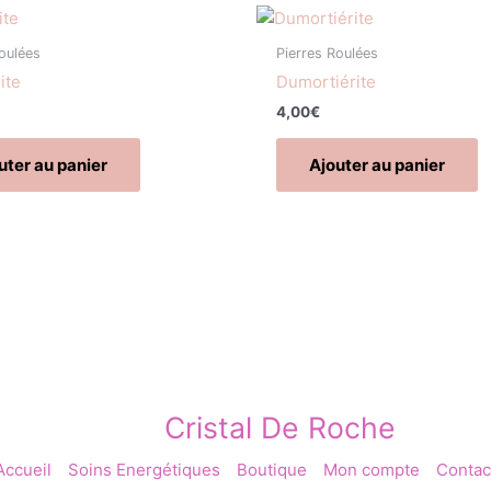
oulées
Pierres Roulées
ite
Dumortiérite
4,00
€
uter au panier
Ajouter au panier
Cristal De Roche
Accueil
Soins Energétiques
Boutique
Mon compte
Contac