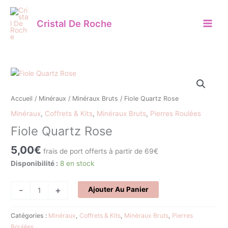
Aller
au
Cristal De Roche
contenu
quantité
de
Fiole
Accueil
/
Minéraux
/
Minéraux Bruts
/ Fiole Quartz Rose
Quartz
Minéraux
,
Coffrets & Kits
,
Minéraux Bruts
,
Pierres Roulées
Rose
Fiole Quartz Rose
5,00
€
frais de port offerts à partir de 69€
Disponibilité :
8 en stock
-
+
Ajouter Au Panier
Catégories :
Minéraux
,
Coffrets & Kits
,
Minéraux Bruts
,
Pierres
Roulées