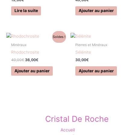
Lire la suite
Ajouter au panier
Le
Le
Soldes !
prix
prix
initial
actuel
Minéraux
Pierres et Minéraux
était :
est :
Rhodochrosite
Sélénite
40,00€.
36,00€.
40,00
€
36,00
€
30,00
€
Ajouter au panier
Ajouter au panier
Cristal De Roche
Accueil