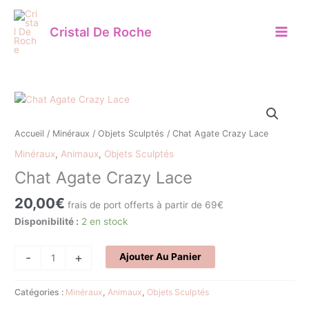
Aller
au
Cristal De Roche
contenu
quantité
de
Chat
Accueil
/
Minéraux
/
Objets Sculptés
/ Chat Agate Crazy Lace
Agate
Minéraux
,
Animaux
,
Objets Sculptés
Crazy
Chat Agate Crazy Lace
Lace
20,00
€
frais de port offerts à partir de 69€
Disponibilité :
2 en stock
-
+
Ajouter Au Panier
Catégories :
Minéraux
,
Animaux
,
Objets Sculptés