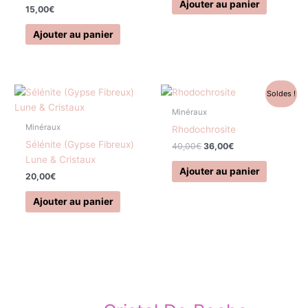
Ajouter au panier
15,00
€
Ajouter au panier
Le
Le
Soldes !
prix
prix
initial
actuel
Minéraux
était :
est :
Minéraux
Rhodochrosite
40,00€.
36,00€.
Sélénite (Gypse Fibreux)
40,00
€
36,00
€
Lune & Cristaux
Ajouter au panier
20,00
€
Ajouter au panier