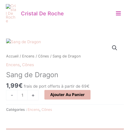
Aller
au
Cristal De Roche
contenu
quantité
de
Sang
Accueil
/
Encens
/
Cônes
/ Sang de Dragon
de
Encens
,
Cônes
Dragon
Sang de Dragon
1,99
€
frais de port offerts à partir de 69€
-
+
Ajouter Au Panier
Catégories :
Encens
,
Cônes