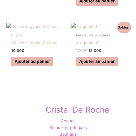
Ajouter au panier
Le
Le
Soldes !
prix
prix
initial
actuel
Bijoux
Pendentifs & Colliers
était :
est :
Sélénite (gypse fibreux)
Aragonite 01
17,00€.
12,00€.
10,00
€
17,00
€
12,00
€
Ajouter au panier
Ajouter au panier
Cristal De Roche
Accueil
Soins Energétiques
Boutique