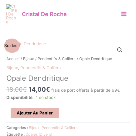
Aller
au
Cristal De Roche
contenu
Le
Le
quantité
Soldes !
prix
prix
de
initial
actuel
Opale
Accueil
/
Bijoux
/
Pendentifs & Colliers
/ Opale Dendritique
était :
est :
Dendritique
Bijoux
,
Pendentifs & Colliers
18,00€.
14,00€.
Opale Dendritique
18,00
€
14,00
€
frais de port offerts à partir de 69€
Disponibilité :
1 en stock
Ajouter Au Panier
Catégories :
Bijoux
,
Pendentifs & Colliers
Étiquette :
Opales (Divers)