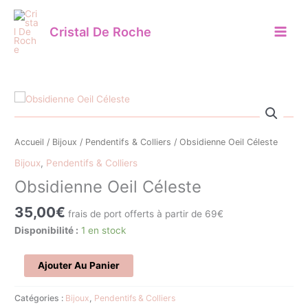
Aller
au
Cristal De Roche
contenu
quantité
de
Obsidienne
Accueil
/
Bijoux
/
Pendentifs & Colliers
/ Obsidienne Oeil Céleste
Oeil
Céleste
Bijoux
,
Pendentifs & Colliers
Obsidienne Oeil Céleste
35,00
€
frais de port offerts à partir de 69€
Disponibilité :
1 en stock
Ajouter Au Panier
Catégories :
Bijoux
,
Pendentifs & Colliers