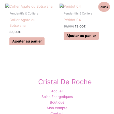
Le
Le
Soldes !
prix
prix
initial
actuel
Pendentifs & Colliers
Pendentifs & Colliers
était :
est :
Collier Agate du
Péridot 04
19,00€.
13,00€.
Botswana
19,00
€
13,00
€
35,00
€
Ajouter au panier
Ajouter au panier
Cristal De Roche
Accueil
Soins Energétiques
Boutique
Mon compte
Contact