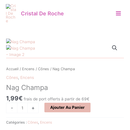
Aller
au
Cristal De Roche
contenu
quantité
de
Nag
Champa
Accueil
/
Encens
/
Cônes
/ Nag Champa
Cônes
,
Encens
Nag Champa
1,99
€
frais de port offerts à partir de 69€
-
+
Ajouter Au Panier
Catégories :
Cônes
,
Encens