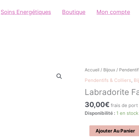
Soins Energétiques
Boutique
Mon compte
quantité
Accueil
/
Bijoux
/
Pendentifs
de
Pendentifs & Colliers
,
Bi
Labradorite
Labradorite F
Facettée
30,00
€
frais de port
Disponibilité :
1 en stock
Ajouter Au Panier