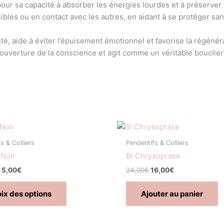
our sa capacité à absorber les énergies lourdes et à préserver 
les ou en contact avec les autres, en aidant à se protéger san
ilité, aide à éviter l’épuisement émotionnel et favorise la régén
ent l’ouverture de la conscience et agit comme un véritable boucl
Plage
Le
Le
Ce
de
prix
prix
produit
prix :
initial
actuel
s & Colliers
Pendentifs & Colliers
a
4,00€
était :
est :
Noir
Bi Chrysoprase
à
24,00€.
16,00€.
plusieurs
5,00€
5,00
€
24,00
€
16,00
€
variations.
Les
ix des options
Ajouter au panier
options
peuvent
être