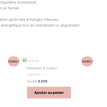
l’équilibre émotionnel.
s se fermer.
ération après des échanges intenses.
ier énergétique tout en maintenant un alignement
Le
Le
Soldes !
Soldes !
prix
prix
initial
actuel
Pendentifs & Colliers
était :
est :
Larimar
10,00€.
6,50€.
10,00
€
6,50
€
Ajouter au panier