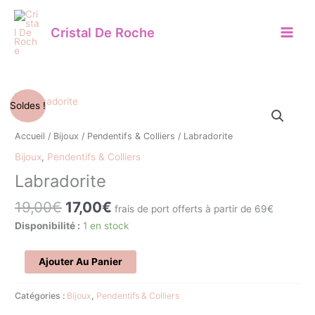
Aller
au
Cristal De Roche
contenu
Le
Le
quantité
Soldes !
prix
prix
de
initial
actuel
Labradorite
Accueil
/
Bijoux
/
Pendentifs & Colliers
/ Labradorite
était :
est :
Bijoux
,
Pendentifs & Colliers
19,00€.
17,00€.
Labradorite
19,00
€
17,00
€
frais de port offerts à partir de 69€
Disponibilité :
1 en stock
Ajouter Au Panier
Catégories :
Bijoux
,
Pendentifs & Colliers