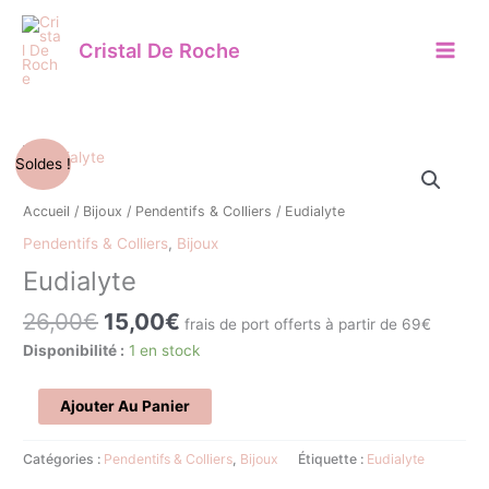
Aller
au
Cristal De Roche
contenu
Le
Le
quantité
Soldes !
prix
prix
de
initial
actuel
Eudialyte
Accueil
/
Bijoux
/
Pendentifs & Colliers
/ Eudialyte
était :
est :
Pendentifs & Colliers
,
Bijoux
26,00€.
15,00€.
Eudialyte
26,00
€
15,00
€
frais de port offerts à partir de 69€
Disponibilité :
1 en stock
Ajouter Au Panier
Catégories :
Pendentifs & Colliers
,
Bijoux
Étiquette :
Eudialyte