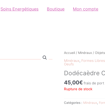
Soins Energétiques
Boutique
Mon compte
Accueil
/
Minéraux
/
Objets
Minéraux
,
Formes Libres
Oeufs
Dodécaèdre Cr
45,00
€
frais de port
Rupture de stock
Catégories :
Minéraux
,
For