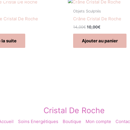
Le
Le
prix
prix
initial
actuel
Objets Sculptés
était :
est :
e Cristal De Roche
Crâne Cristal De Roche
14,00€.
10,00€.
14,00
€
10,00
€
 la suite
Ajouter au panier
Cristal De Roche
Accueil
Soins Energétiques
Boutique
Mon compte
Contac