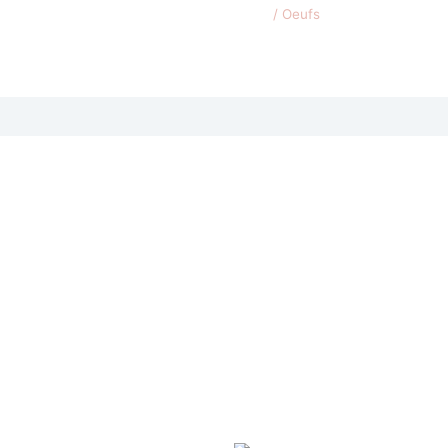
/ Oeufs
N RUPTURE DE STOCK