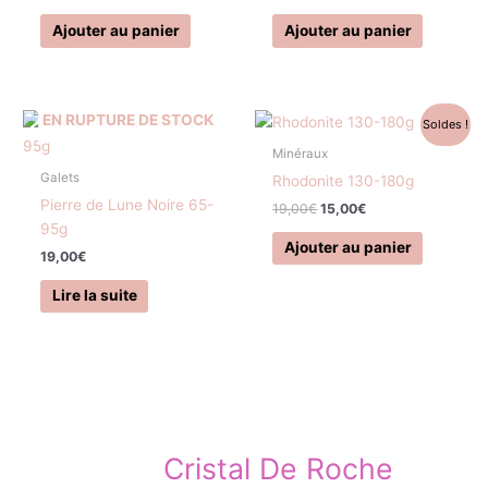
Ajouter au panier
Ajouter au panier
Le
Le
EN RUPTURE DE STOCK
Soldes !
prix
prix
initial
actuel
Minéraux
était :
est :
Galets
Rhodonite 130-180g
19,00€.
15,00€.
Pierre de Lune Noire 65-
19,00
€
15,00
€
95g
Ajouter au panier
19,00
€
Lire la suite
Cristal De Roche