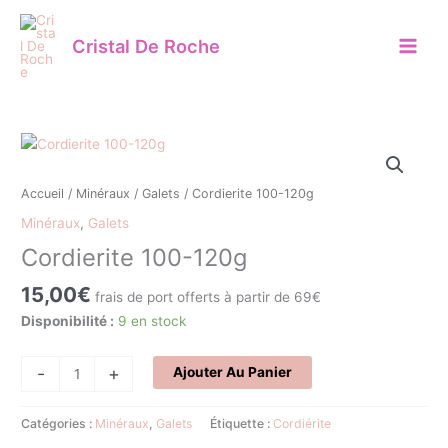
Aller
au
Cristal De Roche
contenu
quantité
de
Cordierite
Accueil
/
Minéraux
/
Galets
/ Cordierite 100-120g
100-
Minéraux
,
Galets
120g
Cordierite 100-120g
15,00
€
frais de port offerts à partir de 69€
Disponibilité :
9 en stock
-
+
Ajouter Au Panier
Catégories :
Minéraux
,
Galets
Étiquette :
Cordiérite