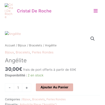
Aller
au
Cristal De Roche
contenu
quantité
de
Angélite
Accueil
/
Bijoux
/
Bracelets
/ Angélite
Bijoux
,
Bracelets
,
Perles Rondes
Angélite
30,00
€
frais de port offerts à partir de 69€
Disponibilité :
2 en stock
-
+
Ajouter Au Panier
Catégories :
Bijoux
,
Bracelets
,
Perles Rondes
Étiquette :
Anhydrite Bleue ("Angélite")