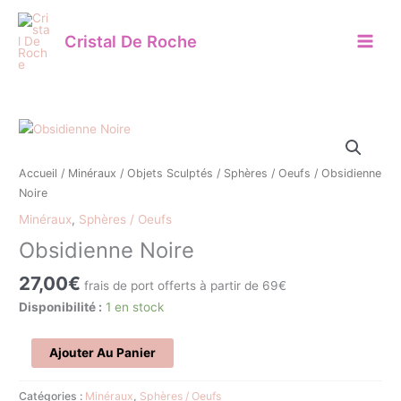
Aller
au
Cristal De Roche
contenu
quantité
de
Obsidienne
Accueil
/
Minéraux
/
Objets Sculptés
/
Sphères / Oeufs
/ Obsidienne
Noire
Noire
Minéraux
,
Sphères / Oeufs
Obsidienne Noire
27,00
€
frais de port offerts à partir de 69€
Disponibilité :
1 en stock
Ajouter Au Panier
Catégories :
Minéraux
,
Sphères / Oeufs