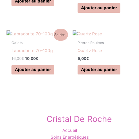
Ajouter au panier
Ajouter au panier
Le
Le
Soldes !
prix
prix
initial
actuel
Galets
Pierres Roulées
était :
est :
Labradorite 70-100g
Quartz Rose
16,00€.
10,00€.
16,00
€
10,00
€
5,00
€
Ajouter au panier
Ajouter au panier
Cristal De Roche
Accueil
Soins Energétiques