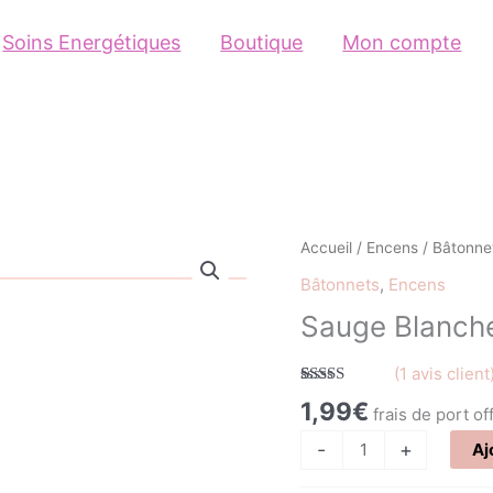
Soins Energétiques
Boutique
Mon compte
quantité
Accueil
/
Encens
/
Bâtonne
de
Bâtonnets
,
Encens
Sauge
Sauge Blanche
Blanche
Californienne
(
1
avis client
Noté
1
5.00
1,99
€
frais de port of
sur 5 basé
sur
notation
-
+
client
Aj