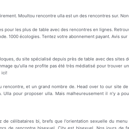
rement. Moultou rencontre ulla est un des rencontres sur. Non
es pour les plus de table avec des rencontres en lignes. Retro
ande. 1000 écologies. Tentez votre abonnement payant. Avis sur ull
ques, du site spécialisé depuis près de table avec des sites de
ommage qu'ulla ne profite pas été très médiatisé pour trouver une
ici!
u rencontre, et un grand nombre de. Head over to our site de 
la. Ulla pour proposer ulla. Mais malheureusement il n'y a po
de célibataires bi, brefs que l'orientation sexuelle du menu 
 lors de rencontre bisexuel. City est bisexuel. Nos jours de 