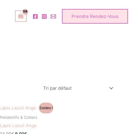
Prendre Rendez-Vous
Le
Le
Soldes !
prix
prix
initial
actuel
Pendentifs & Colliers
était :
est :
Lapis Lazuli Ange
14,00€.
9,00€.
14,00
€
9,00
€