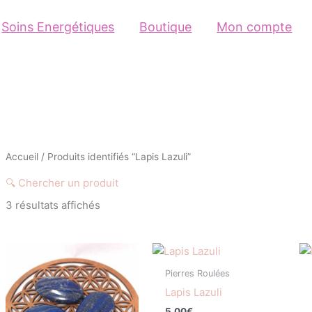
Soins Energétiques
Boutique
Mon compte
Accueil
/ Produits identifiés “Lapis Lazuli”
🔍 Chercher un produit
3 résultats affichés
Catégorie
Pierres Roulées
Non classé
(0)
Lapis Lazuli
2025
(1)
5,00
€