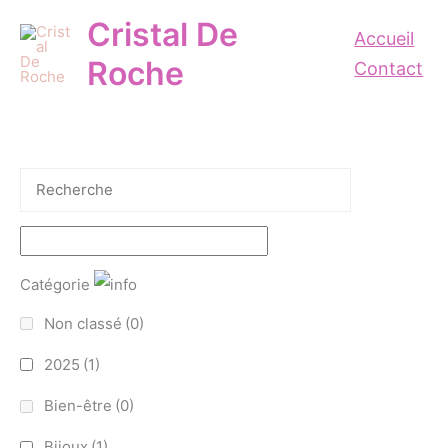
Aller
Cristal De
au
Accueil
contenu
Roche
Contact
Catégorie
Non classé
(0)
2025
(1)
Bien-être
(0)
Bijoux
(1)